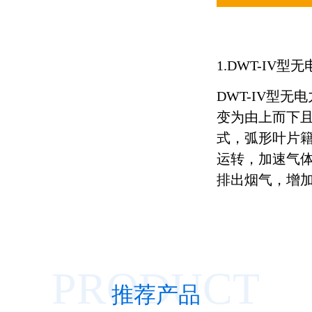
风机减震器
静压箱
1.DWT-IV
排气扇
DWT-IV型
变为由上而下
式，弧形叶片
运转，加速气
排出烟气，增
PRODUCT
推荐产品