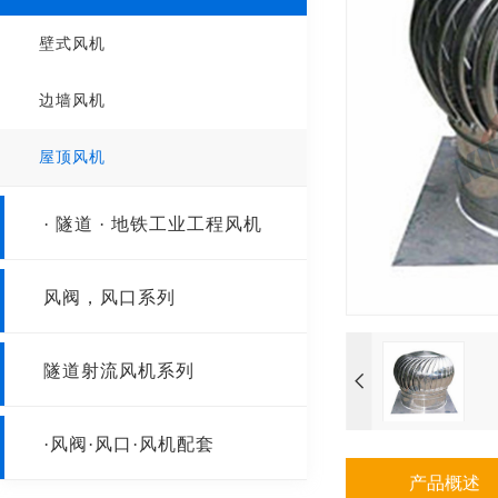
HTF系列轴流式消防排烟风机
壁式风机
SWF轴流风机
边墙风机
T35-11
屋顶风机
GDF离心风机
· 隧道 · 地铁工业工程风机
SF低噪声轴流风机
隧道射流风机
风阀，风口系列
防爆轴流风机
工业型离心风机
阀门
隧道射流风机系列
风口
·风阀·风口·风机配套
产品概述