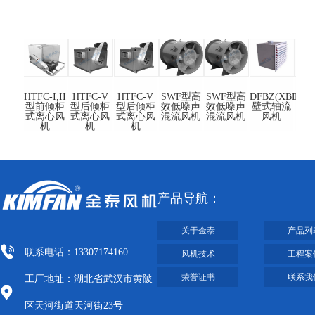
-I,II
HTFC-I,II
HTFC-V
HTFC-V
SWF型高
SWF型高
DFBZ(XBDZ)
DFB
倾柜
型前倾柜
型后倾柜
型后倾柜
效低噪声
效低噪声
壁式轴流
壁
心风
式离心风
式离心风
式离心风
混流风机
混流风机
风机
机
机
机
机
产品导航：
关于金泰
产品列
联系电话：13307174160
风机技术
工程案
荣誉证书
联系我
工厂地址：湖北省武汉市黄陂
区天河街道天河街23号