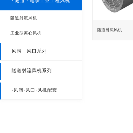
· 隧道 · 地铁工业工程风机
SWF轴流风机
边墙风机
隧道射流风机
T35-11
屋顶风机
隧道射流风机
工业型离心风机
GDF离心风机
风阀，风口系列
SF低噪声轴流风机
阀门
防爆轴流风机
隧道射流风机系列
风口
·风阀·风口·风机配套
风机减震器
静压箱