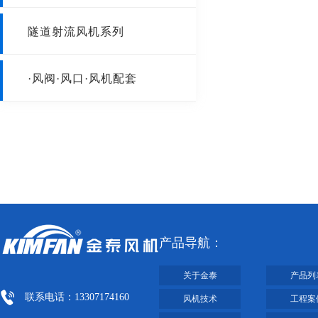
屋顶风机
工业型离心风机
阀门
隧道射流风机系列
风口
·风阀·风口·风机配套
风机减震器
静压箱
排气扇
产品导航：
关于金泰
产品列
联系电话：13307174160
风机技术
工程案